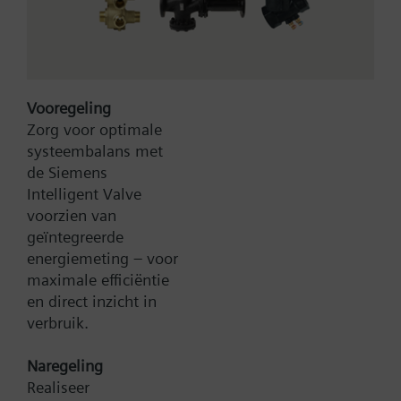
Vooregeling
Zorg voor optimale
systeembalans met
Type:
WFU10.110
de Siemens
Artikel-Nr.:
BPZ:WFU10.110
Intelligent Valve
voorzien van
Zoek een vervanger
geïntegreerde
energiemeting – voor
maximale efficiëntie
en direct inzicht in
Documenten
verbruik.
Naregeling
Contact
Realiseer