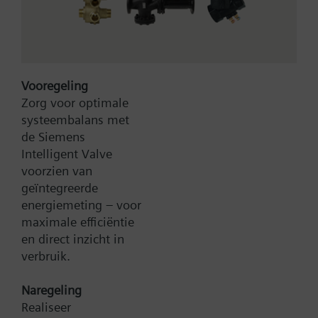
Vooregeling
Zorg voor optimale
systeembalans met
Type:
WFV16.110
de Siemens
Artikel-Nr.:
BPZ:WFV16.110
Intelligent Valve
voorzien van
Zoek een vervanger
geïntegreerde
energiemeting – voor
maximale efficiëntie
en direct inzicht in
Documenten
verbruik.
Naregeling
Contact
Realiseer