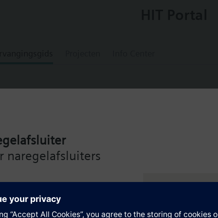
HIT Portal
rvangingsgids
Projecten
Info Center
0
gelafsluiter
ingle-jet water meter with remote reading
 naregelafsluiters
ing
de Siemens Intelligent Valve
ng – voor maximale efficiëntie
en