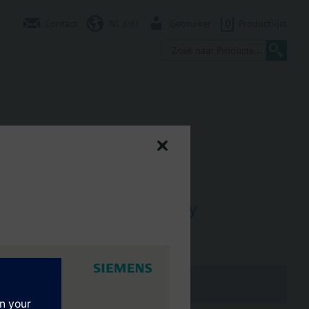
Contact
NL (nl)
Gebruiker
0
Productlijst
 output and Namur circuitry