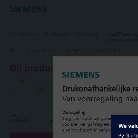
Applicaties
Producten
Catalogus
Old2New Ve
HVAC Producten
Old2New
WFW24.D080
Dit product is uitgefaseerd.
WFW24.D08
Drukonafhankelijke re
Mechanical s
Van voorregeling naar
with magnetic shield
Vooregeling
Type:
WFW24.D080
Zorg voor optimale systeembalans met 
Artikel-Nr.:
BPZ:WFW24.D080
voorzien van geïntegreerde energiemeti
Document
en direct inzicht in verbruik.