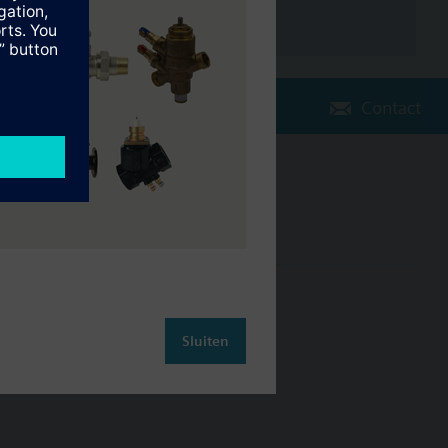
Contact
Verander regio
NL (nl)
leiding
Contact
Sluiten