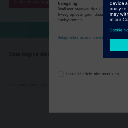
Zoek een vervanger
Naregeling
Technisch
Realiseer nauwkeurige klimaatregeling p
6-weg oplossingen, ideaal voor moder
koelsystemen.
Bekijk zeker onze nieuwste brochure
Deze pagina delen
Laat dit bericht niet meer zien
© Siemens Nederland N.V. 2017
Productportfolio en prijzen kunn