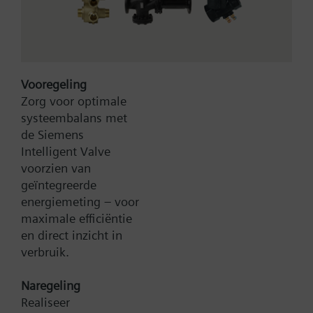
Vooregeling
Zorg voor optimale
systeembalans met
Type:
X1fr100
de Siemens
Artikel-Nr.:
BPZ:X1fr100
Intelligent Valve
voorzien van
Zoek een vervanger
geïntegreerde
energiemeting – voor
maximale efficiëntie
en direct inzicht in
Documenten
verbruik.
Naregeling
Contact
Realiseer