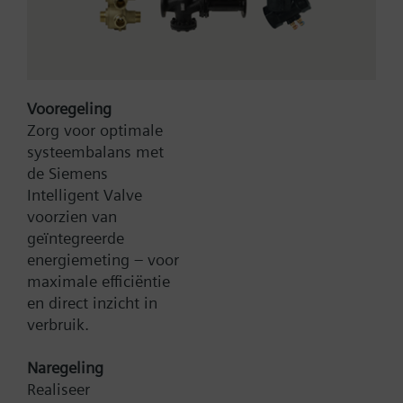
Vooregeling
Zorg voor optimale
systeembalans met
Type:
X1fr40
de Siemens
Artikel-Nr.:
BPZ:X1fr40
Intelligent Valve
voorzien van
Zoek een vervanger
geïntegreerde
energiemeting – voor
maximale efficiëntie
en direct inzicht in
Documenten
verbruik.
Naregeling
Contact
Realiseer