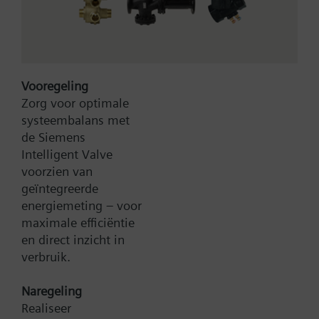
Vooregeling
Zorg voor optimale
systeembalans met
Type:
X1fr80
de Siemens
Artikel-Nr.:
BPZ:X1fr80
Intelligent Valve
voorzien van
Zoek een vervanger
geïntegreerde
energiemeting – voor
maximale efficiëntie
en direct inzicht in
Documenten
verbruik.
Naregeling
Contact
Realiseer