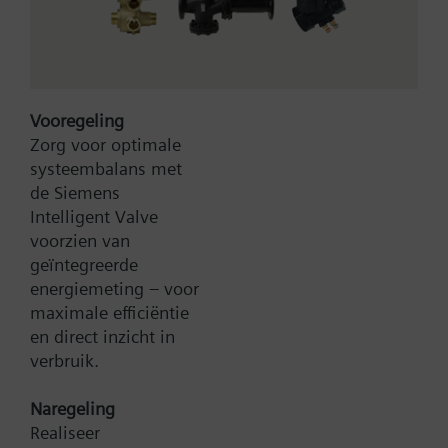
Vooregeling
Zorg voor optimale
systeembalans met
Type:
X1fs80
de Siemens
Artikel-Nr.:
BPZ:X1fs80
Intelligent Valve
voorzien van
Zoek een vervanger
geïntegreerde
energiemeting – voor
maximale efficiëntie
en direct inzicht in
Documenten
verbruik.
Naregeling
Contact
Realiseer