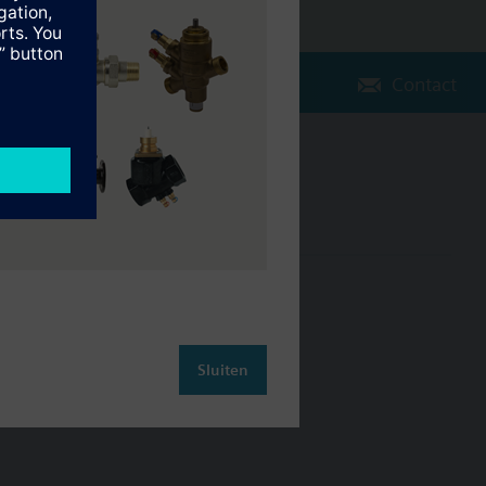
Contact
Verander regio
NL (nl)
leiding
Contact
Sluiten