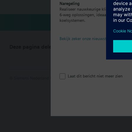
Naregeling
Realiseer nauwkeurige klimaatregeling p
6-weg oplossingen, ideaal voor moder
koelsystemen.
Bekijk zeker onze nieuwste brochure
Deze pagina delen
Laat dit bericht niet meer zien
© Siemens Nederland N.V. 2017
Productportfolio en prijzen kunn