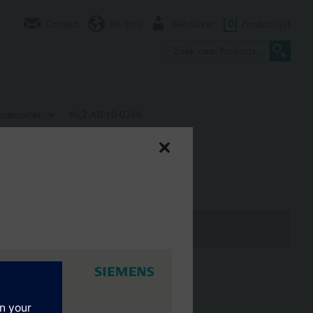
Contact
NL (nl)
Gebruiker
0
Productlijst
ccessoires
NL2:AD-10-0246