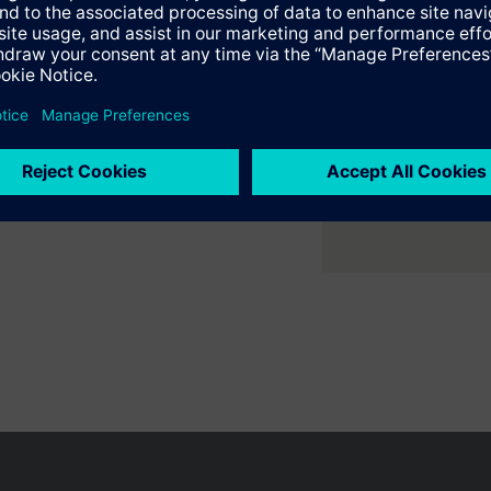
er ruimte met flexibele 2- en
ne verwarmings- en
en variëren per land
Bescherming persoonsgegevens
Gebruikershand