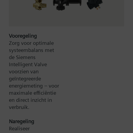
Connect Box (on-premise) "Xlarge" License
Vooregeling
Zorg voor optimale
systeembalans met
de Siemens
Type:
CWG.L6-XL
Intelligent Valve
Artikel-Nr.:
P55695-L100-A440
voorzien van
Garantie:
12 maanden
geïntegreerde
Productgroep:
T02
energiemeting – voor
maximale efficiëntie
Zoek een vervanger
en direct inzicht in
verbruik.
Naregeling
Documenten
Realiseer