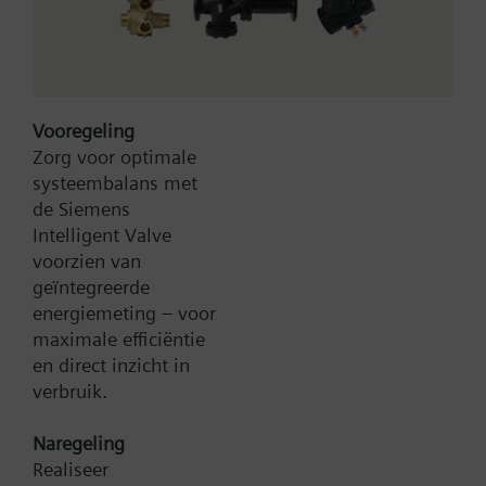
Meer
Vooregeling
Zorg voor optimale
systeembalans met
Bruto Prijs
2603,50 EUR
de Siemens
Type:
CCA-1-CL
Intelligent Valve
Artikel-Nr.:
P55802-Y119-A200
voorzien van
Garantie:
12 maanden
geïntegreerde
Productgroep:
T01
energiemeting – voor
maximale efficiëntie
Toevoegen aan winkelwagen
en direct inzicht in
verbruik.
Toevoegen aan project
Naregeling
Realiseer