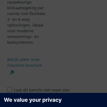
nauwkeurige
klimaatregeling per
Documenten
ruimte met flexibele
2- en 6-weg
oplossingen, ideaal
Contact
voor moderne
verwarmings- en
koelsystemen.
Verander regio
Bekijk zeker onze
NL (nl)
nieuwste brochure
Deze pagina delen
Laat dit bericht niet meer zien