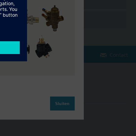
Contact
Verander regio
NL (nl)
Sluiten
leiding
Contact