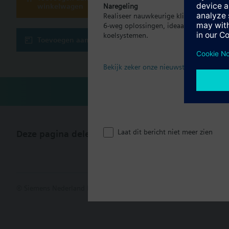
Document
winkelwagen
Naregeling
Aanvullende informat
Realiseer nauwkeurige klimaatregeling p
Voor montage op de 
6-weg oplossingen, ideaal voor moder
Voor zelfkalibratie i
Technisch
koelsystemen.
Toevoegen aan project
Bekijk zeker onze nieuwste brochure
Laat dit bericht niet meer zien
Deze pagina delen
© Siemens Nederland N.V. 2017
Productportfolio en prijzen kunn