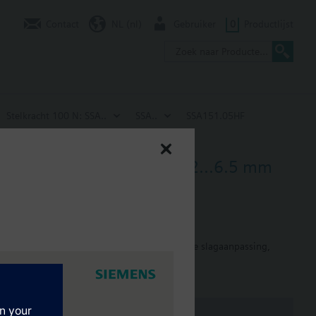
Contact
NL (nl)
Gebruiker
0
Productlijst
Stelkracht 100 N: SSA..
SSA..
SSA151.05HF
0 N voor afsluiters met 1.2...6.5 mm
koelplafonds en VAV boxen. Met automatische slagaanpassing,
eschikt voor gebruik met Siemens radiatorkranen
 x 1,5 aansluiting (Heimeier, Cazzaniga, Oventrop M30x1,5,
 op aanvraag.