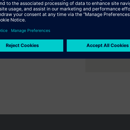
en
ie
er ruimte met flexibele 2- en
klep: Dopmoer M30 x 1,5
ne verwarmings- en
s een minimale slag van 1,2 mm nodig
e samenvatting
en variëren per land
Bescherming persoonsgegevens
Gebruikershand