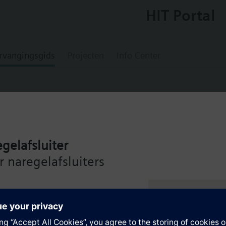
HIT Portal
rvangingsgids
Projecten
Info Center
0-A2CNE
gelafsluiter
 Package Assembly Line Size 0.75" PICV S
 naregelafsluiters
 NPT Strainer Air Vent Iso Valve 12in Hose
Assembly. Control valve is Pressure Independent Control Valve Normally 
de Siemens Intelligent Valve
ator, Floating Non-Spring Return. The supply side has Y-Strainer with Dr
ng – voor maximale efficiëntie
ir Vent and Isolation Valves are sized at 1". A pair of 12" MNPT hoses a