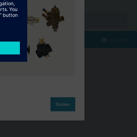
Contact
Verander regio
NL (nl)
leiding
Contact
Sluiten