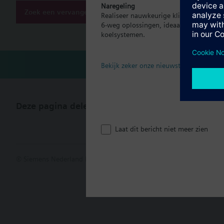
Naregeling
Zoek een vervanger
Realiseer nauwkeurige klimaatregeling p
6-weg oplossingen, ideaal voor moder
Document
koelsystemen.
Bekijk zeker onze nieuwste brochure
Deze pagina delen
Laat dit bericht niet meer zien
© Siemens Nederland N.V. 2017
Productportfolio en prijzen kunn