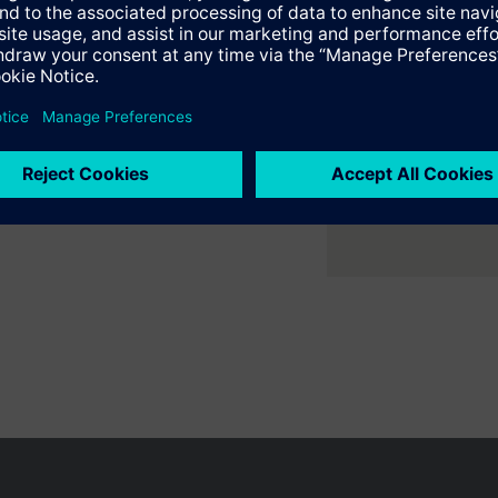
er ruimte met flexibele 2- en
ne verwarmings- en
en
en variëren per land
Bescherming persoonsgegevens
Gebruikershand