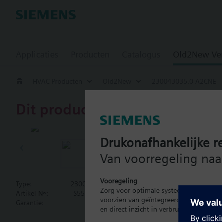
Applicaties
Producten
Catalogus
Old2New Ve
HVAC Producten
Old2New
230043035.0-A2CNE
Dit product is uitgefaseerd.
230043035.
Drukonafhankelijke re
2-way Piping
Van voorregeling naar
Floating NSR
Vooregeling
Type:
230043035.0-A2CNE
2-Way Piping Package 
Zorg voor optimale systeembalans met 
Artikel-Nr.:
S55301-M114-A272
Electronic SSD81U Actu
voorzien van geïntegreerde energiemeti
Garantie:
24 maanden
Isolation Valve. The A
en direct inzicht in verbruik.
Meer