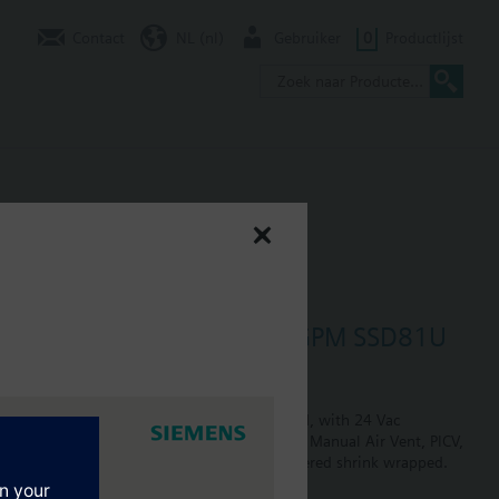
Contact
NL (nl)
Gebruiker
0
Productlijst
ize 1" Normally Closed 5.0 GPM SSD81U
Closed, size 0.75", flow is preset to 5.0 GPM, with 24 Vac
ain and PT plug, size 1". The return side has Manual Air Vent, PICV,
re included in the assembly. Assembly is delivered shrink wrapped.