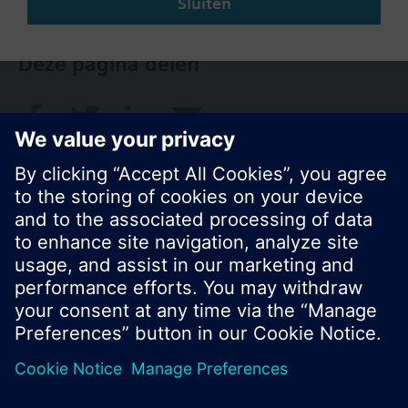
Sluiten
TXM1.8D
TXM1.16D
Deze pagina delen
TXM1.8U
TXM1.8U-ML
TXM1.8X
TXM1.8X-ML
TXM1.6R
TXM1.6R-M
TXM1.8P
TXM1.8T
TXM1.4D3R
© Siemens Nederland N.V. 2017
Productportfolio en prijzen kunnen variëren per
land
Bescherming persoonsgegevens