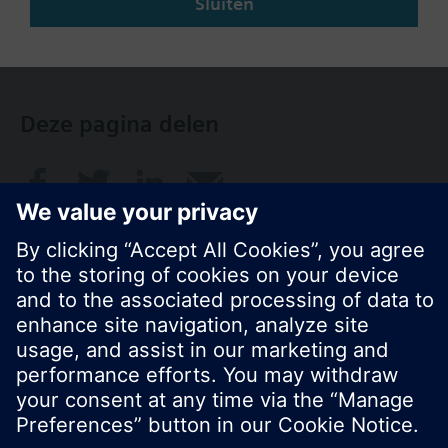
Sluiten
NL (nl)
Deze pagina delen
© Siemens Nederland N.V. 2017
Productportfolio en prijzen kunnen variëren per
land