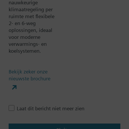
nauwkeurige
klimaatregeling per
Toevoegen aan winkelwagen
ruimte met flexibele
2- en 6-weg
oplossingen, ideaal
Toevoegen aan project
voor moderne
verwarmings- en
koelsystemen.
Documenten
Bekijk zeker onze
Technische samenvatting
nieuwste brochure
Contact
Laat dit bericht niet meer zien
Verander regio