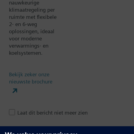
Documenten
nauwkeurige
klimaatregeling per
ruimte met flexibele
Technische samenvatting
2- en 6-weg
oplossingen, ideaal
voor moderne
Contact
verwarmings- en
koelsystemen.
Verander regio
Bekijk zeker onze
nieuwste brochure
NL (nl)
Deze pagina delen
Laat dit bericht niet meer zien