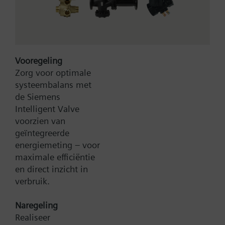
gescheiden
montage op DIN-railkW
Waarschuwing
Mounting & local electrical regulations to be
considered
Vooregeling
Bruto Prijs
235,80 EUR
Zorg voor optimale
Type:
SEA45.5
Samenvatting
systeembalans met
Artikel-Nr.:
S55376-C160
SEA45.5 Current valve
de Siemens
Garantie:
24 maanden
Intelligent Valve
Productgroep:
C50
voorzien van
geïntegreerde
Toevoegen aan winkelwagen
energiemeting – voor
maximale efficiëntie
en direct inzicht in
Toevoegen aan project
verbruik.
Naregeling
Realiseer