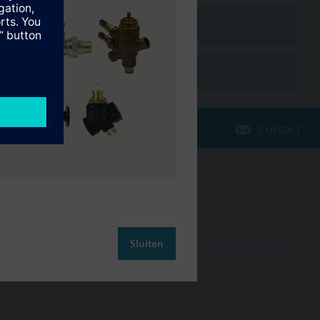
Contact
Verander regio
NL (nl)
Sluiten
leiding
Contact