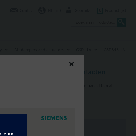
Contact
NL (nl)
Gebruiker
0
Productlijst
y
Air dampers and actuators
GSD..1A
GSD346.1A
0 V, 2 Nm, 30 s, 2 hulpcontacten
s two or three-position domestic and light commercial barrel