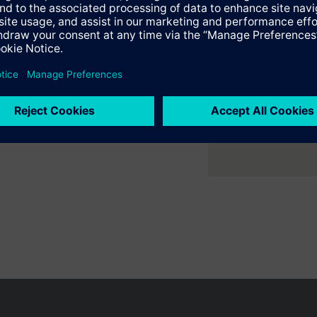
er ruimte met flexibele 2- en
e samenvatting
ne verwarmings- en
ecteerbare accessoires
en variëren per land
Bescherming persoonsgegevens
Gebruikershand