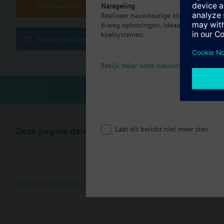
winkelwagen
Naregeling
Realiseer nauwkeurige klimaatregeling p
Technisch
6-weg oplossingen, ideaal voor moder
koelsystemen.
Toevoegen aan project
Enkele sel
Bekijk zeker onze nieuwste brochure
Laat dit bericht niet meer zien
Deze pagina delen
© Siemens Nederland N.V. 2017
Productportfolio en prijzen kunn