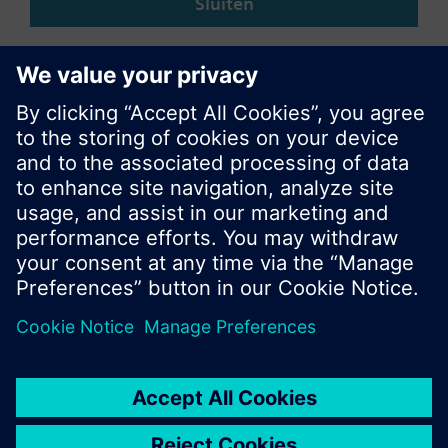
Sluiten
© Siemens Nederland N.V. 2017
Productportfolio en prijzen kunnen variëren per
land
Bescherming persoonsgegevens
Gebruikershandleiding
Contact