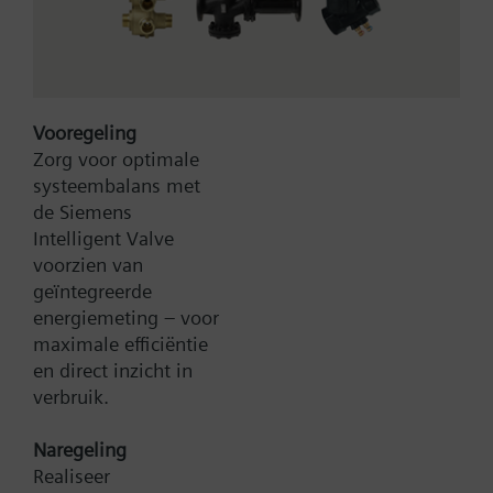
Bezel, titanium white
Base plate and KNX plug.
Meer
Functionality:
Freely configurable user interface (keys and
Vooregeling
visual items) as part of Total Room Automation
Zorg voor optimale
RoomOptiControl energy efficiency function
systeembalans met
Room temperature measurement
de Siemens
Display of room temperature, control mode,
Bruto Prijs
271,50 EUR
Intelligent Valve
scenes etc. (dot matrix LCD)
Type:
QMX3.P36F
voorzien van
Backlit display, white or blue selection
Artikel-Nr.:
S55624-H100
geïntegreerde
KNX PL-Link interface to the room automation
Garantie:
24 maanden
energiemeting – voor
station with plug & play functionality
Productgroep:
C33
maximale efficiëntie
Can be combined with different standard and
en direct inzicht in
design bezels
Toevoegen aan winkelwagen
verbruik.
Naregeling
Toevoegen aan project
Realiseer