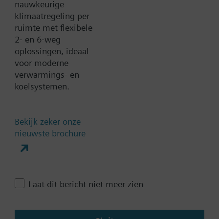
nauwkeurige
klimaatregeling per
ruimte met flexibele
Documenten
2- en 6-weg
oplossingen, ideaal
voor moderne
Technische samenvatting
verwarmings- en
koelsystemen.
Contact
Bekijk zeker onze
nieuwste brochure
Verander regio
NL (nl)
Laat dit bericht niet meer zien
Deze pagina delen