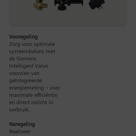
Bruto Prijs
33,00 EUR
Vooregeling
Type:
RAA21
Zorg voor optimale
Artikel-Nr.:
S55770-T220
systeembalans met
Garantie:
24 maanden
de Siemens
Productgroep:
C01
Intelligent Valve
voorzien van
Toevoegen aan winkelwagen
geïntegreerde
energiemeting – voor
maximale efficiëntie
Toevoegen aan project
en direct inzicht in
verbruik.
Naregeling
Documenten
Realiseer