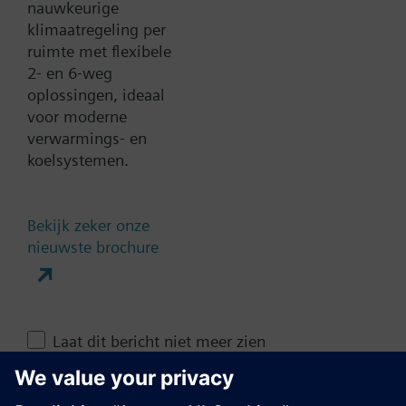
nauwkeurige
klimaatregeling per
Technische samenvatting
ruimte met flexibele
2- en 6-weg
oplossingen, ideaal
Contact
voor moderne
verwarmings- en
koelsystemen.
Verander regio
Bekijk zeker onze
NL (nl)
nieuwste brochure
Deze pagina delen
Laat dit bericht niet meer zien