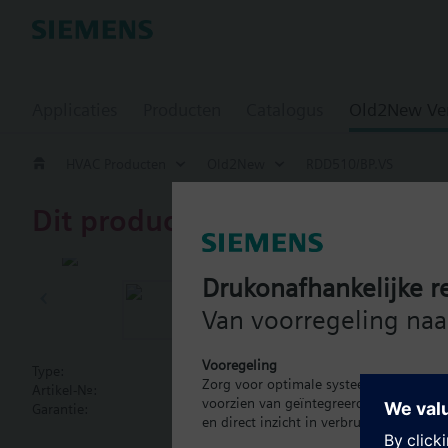
Applicaties
Producten
Catalogus
Old2New Ve
HVAC Producten
Old2New
RDD510/BP.VS
Dit product is uitgefaseerd.
RDD510/BP.
Drukonafhankelijke re
Room thermos
Van voorregeling naar
Heating room thermost
Vooregeling
Output for on/off v
Type:
RDD510/BP.VS
Zorg voor optimale systeembalans met 
Heating only
Artikel-Nr.:
S55770-T432
voorzien van geïntegreerde energiemeti
Operation modes: 
Garantie:
24 maanden
Meer
en direct inzicht in verbruik.
Adjustable commis
Optional display 