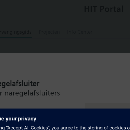
HIT Portal
rvangingsgids
Projecten
Info Center
VS
gelafsluiter
tats in bulk pack of 20 units, silver
 naregelafsluiters
at in bulk pack of 20 units
alve actuator, 3-wire on/off valve
de Siemens Intelligent Valve
ng – voor maximale efficiëntie
Comfort and Protection
sioning and control parameters
of room temperature or setpoint