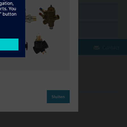
Contact
Verander regio
NL (nl)
Sluiten
leiding
Contact