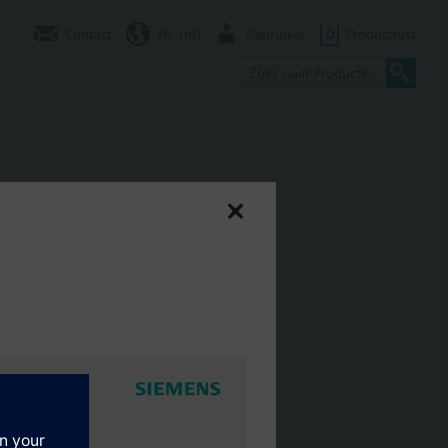
Contact
NL (nl)
Gebruiker
0
Productlijst