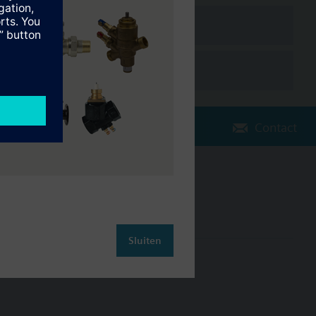
g data.
ates thermostats, meters and other devices via plug and play, all
ition, scheduling, monitoring and troubleshooting.
Contact
Verander regio
NL (nl)
Sluiten
leiding
Contact