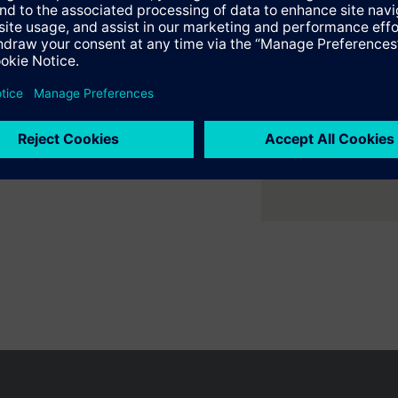
ammed edge controller for controlling building equipment and collectin
er ruimte met flexibele 2- en
en
ial functionality of a gateway with an edge controller. The device integr
ne verwarmings- en
g and play automation cloud application.
on system is operated from the cloud application, including room defin
e samenvatting
en variëren per land
Bescherming persoonsgegevens
Gebruikershand