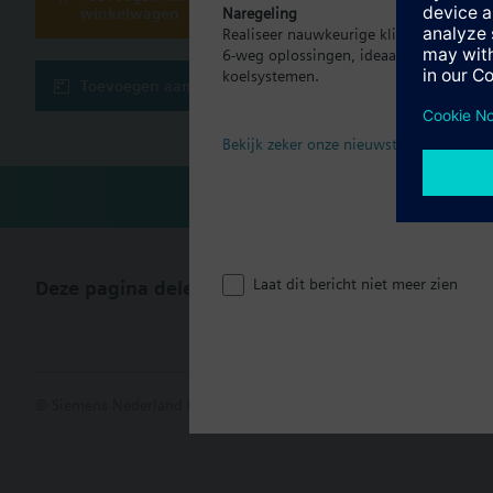
Samenvatting
winkelwagen
Naregeling
CXE200 is a pre-progr
Realiseer nauwkeurige klimaatregeling p
Document
It combines the essent
6-weg oplossingen, ideaal voor moder
managed from the Plu
koelsystemen.
Toevoegen aan project
The building automati
Technisch
Bekijk zeker onze nieuwste brochure
Laat dit bericht niet meer zien
Deze pagina delen
© Siemens Nederland N.V. 2017
Productportfolio en prijzen kunn