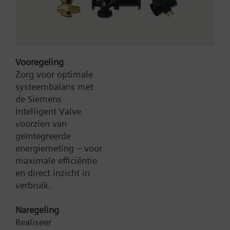
Accessories for SSB.., SSC.. and SSF.. actuators, refer
Meer
to data sheets A6V12681511
Vooregeling
Zorg voor optimale
systeembalans met
de Siemens
Bruto Prijs
54,10 EUR
Intelligent Valve
Type:
ASY161L30HF
voorzien van
Artikel-Nr.:
S55845-Z270
geïntegreerde
Garantie:
24 maanden
energiemeting – voor
Productgroep:
C51
maximale efficiëntie
en direct inzicht in
Toevoegen aan winkelwagen
verbruik.
Naregeling
Toevoegen aan project
Realiseer