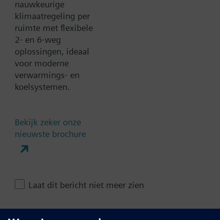
nauwkeurige
klimaatregeling per
ruimte met flexibele
Documenten
2- en 6-weg
oplossingen, ideaal
voor moderne
Contact
verwarmings- en
koelsystemen.
Verander regio
Bekijk zeker onze
nieuwste brochure
NL (nl)
Deze pagina delen
Laat dit bericht niet meer zien