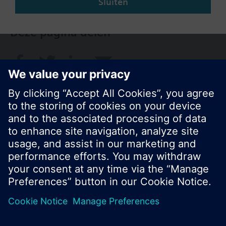
Sluiten
Deze pagina delen
© Siemens Nederland N.V. 2017
Productportfolio en prijzen kunnen variëren per
land
Bescherming persoonsgegevens