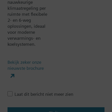
nauwkeurige
klimaatregeling per
Toevoegen aan project
ruimte met flexibele
2- en 6-weg
oplossingen, ideaal
voor moderne
Documenten
verwarmings- en
koelsystemen.
Technische samenvatting
Bekijk zeker onze
nieuwste brochure
Contact
Verander regio
Laat dit bericht niet meer zien
NL (nl)