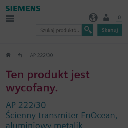
0
PL (pl)
Użytkownik
Skanuj
Old2New
AP 222/30
Ten produkt jest
wycofany.
AP 222/30
Ścienny transmiter EnOcean,
aluminiowy metalik,