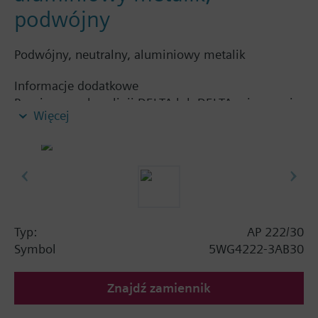
podwójny
Podwójny, neutralny, aluminiowy metalik
Informacje dodatkowe
Pasująca ramka z linii DELTA lub DELTA miro musi
Więcej
być zamówiona oddzielnie. Patrz rozdział Display
and operation units.
Typ:
AP 222/30
Symbol
5WG4222-3AB30
Znajdź zamiennik