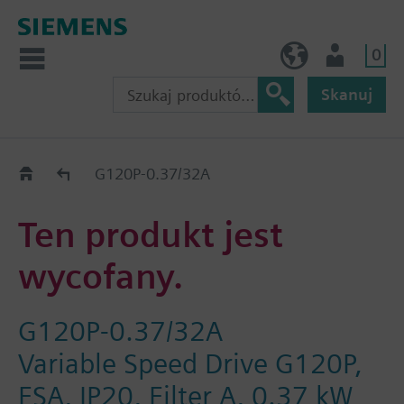
0
PL (pl)
Użytkownik
Skanuj
Old2New
G120P-0.37/32A
Ten produkt jest
wycofany.
G120P-0.37/32A
Variable Speed Drive G120P,
FSA, IP20, Filter A, 0.37 kW