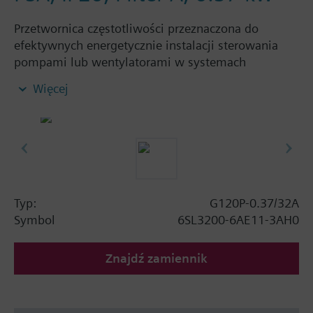
Przetwornica częstotliwości przeznaczona do
efektywnych energetycznie instalacji sterowania
pompami lub wentylatorami w systemach
budynkowych, składa się z: modułu mocy PM230
Więcej
oraz jednostki sterującej CU230P-2 BT. Panel nie
wchodzi w skład zestawu.
Informacje dodatkowe
When using a screening kit for the Power Module
the total height increases as follows: FSA: 80 mm;
FSB: 78 mm; FSC: 77 mm; FSD, FSE, FSF: 123 mm.
Typ:
G120P-0.37/32A
Przy zastosowaniu panelu operatorskiego BOP-2 lub
Symbol
6SL3200-6AE11-3AH0
pokrywy maskującej głębokość wzrasta o 10 mm, a
z IOP o 20 mm.
Znajdź zamiennik