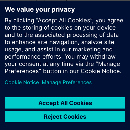
© Siemens Switzerland Ltd. 2020
Zakres produktów i ceny mogą się różnić w
innych krajach.
Polityka prywatności
Warunki użytkowania