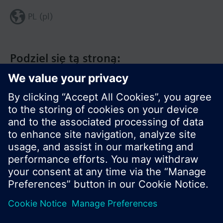
PL (pl)
Podziel się tą stroną:
© Siemens Switzerland Ltd. 2020
Zakres produktów i ceny mogą się różnić w
innych krajach.