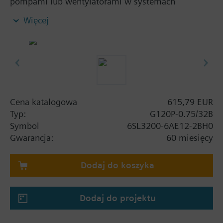
pompami lub wentylatorami w systemach
budynkowych. Zestaw zawiera: moduł mocy PM230
Więcej
oraz jednostkę sterującą CU230P-2 BT bez panelu
operatorskiego.
Informacje dodatkowe
Używając zestawu screening kit, należy dodać do
wysokości danego rozmiaru obudowy: FSA: 80 mm;
FSB: 78 mm; FSC: 77 mm; FSD, FSE, FSF: 123 mm.
Cena katalogowa
615,79 EUR
Przy zastosowaniu panelu operatorskiego BOP-2 lub
Typ:
G120P-0.75/32B
pokrywy maskującej głębokość wzrasta o 10 mm, a
Symbol
6SL3200-6AE12-2BH0
z IOP-2 o 20 mm.
Gwarancja:
60 miesięcy
Dodaj do koszyka
Dodaj do projektu