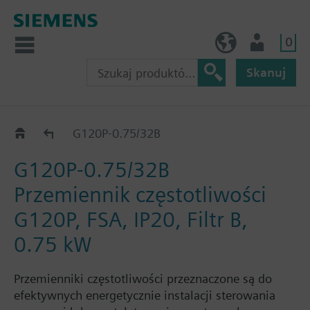
0
PL (pl)
Użytkownik
Skanuj
G120P..2B
G120P-0.75/32B
G120P-0.75/32B
Przemiennik częstotliwości
G120P, FSA, IP20, Filtr B,
0.75 kW
Przemienniki częstotliwości przeznaczone są do
efektywnych energetycznie instalacji sterowania