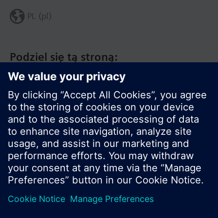
PL (pl)
Podziel się tą stroną:
© Siemens Switzerland Ltd. 2020
Zakres produktów i ceny mogą się różnić w
innych krajach.