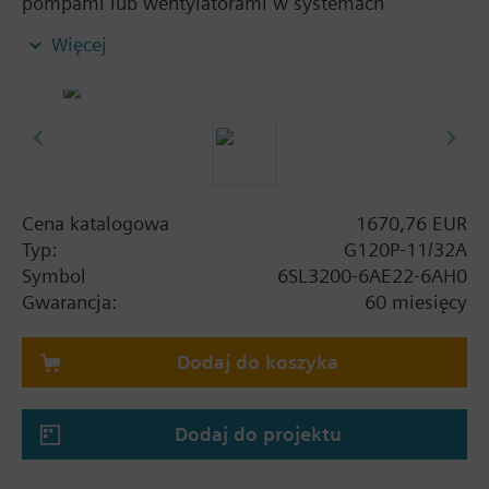
pompami lub wentylatorami w systemach
budynkowych. Zestaw zawiera: moduł mocy PM230
Więcej
oraz jednostkę sterującą CU230P-2 BT bez panelu
operatorskiego.
Informacje dodatkowe
Używając zestawu screening kit, należy dodać do
wysokości danego rozmiaru obudowy: FSA: 80 mm;
FSB: 78 mm; FSC: 77 mm; FSD, FSE, FSF: 123 mm.
Cena katalogowa
1670,76 EUR
Przy zastosowaniu panelu operatorskiego BOP-2 lub
Typ:
G120P-11/32A
pokrywy maskującej głębokość wzrasta o 10 mm, a
Symbol
6SL3200-6AE22-6AH0
z IOP-2 o 20 mm.
Gwarancja:
60 miesięcy
Dodaj do koszyka
Dodaj do projektu