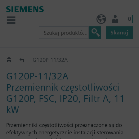
0
PL (pl)
Użytkownik
Skanuj
G120P..2A
G120P-11/32A
G120P-11/32A
Przemiennik częstotliwości
G120P, FSC, IP20, Filtr A, 11
kW
Przemienniki częstotliwości przeznaczone są do
efektywnych energetycznie instalacji sterowania