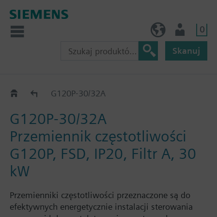
0
PL (pl)
Użytkownik
Skanuj
G120P..2A
G120P-30/32A
G120P-30/32A
Przemiennik częstotliwości
G120P, FSD, IP20, Filtr A, 30
kW
Przemienniki częstotliwości przeznaczone są do
efektywnych energetycznie instalacji sterowania