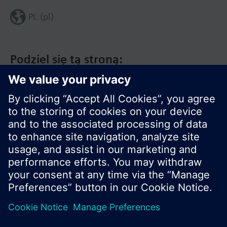
PL (pl)
Podziel się tą stroną:
© Siemens Switzerland Ltd. 2020
Zakres produktów i ceny mogą się różnić w
innych krajach.