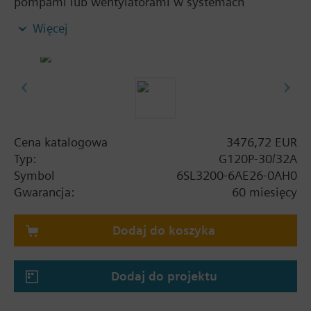
pompami lub wentylatorami w systemach
budynkowych. Zestaw zawiera: moduł mocy PM230
Więcej
oraz jednostkę sterującą CU230P-2 BT bez panelu
operatorskiego.
Informacje dodatkowe
Używając zestawu screening kit, należy dodać do
wysokości danego rozmiaru obudowy: FSA: 80 mm;
FSB: 78 mm; FSC: 77 mm; FSD, FSE, FSF: 123 mm.
Cena katalogowa
3476,72 EUR
Przy zastosowaniu panelu operatorskiego BOP-2 lub
Typ:
G120P-30/32A
pokrywy maskującej głębokość wzrasta o 10 mm, a
Symbol
6SL3200-6AE26-0AH0
z IOP-2 o 20 mm.
Gwarancja:
60 miesięcy
Dodaj do koszyka
Dodaj do projektu