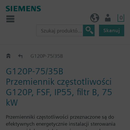
0
PL (pl)
Użytkownik
Skanuj
G120P..5B
G120P-75/35B
G120P-75/35B
Przemiennik częstotliwości
G120P, FSF, IP55, filtr B, 75
kW
Przemienniki częstotliwości przeznaczone są do
efektywnych energetycznie instalacji sterowania