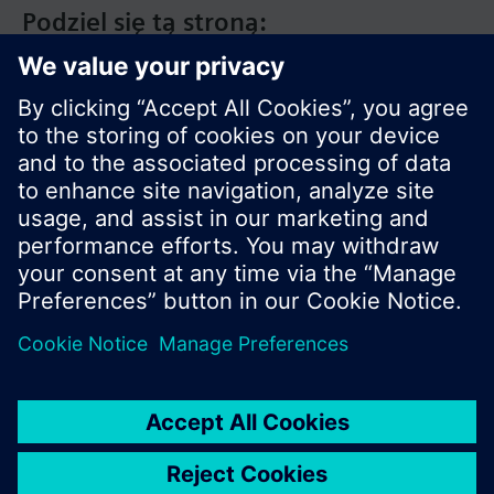
Podziel się tą stroną:
© Siemens Switzerland Ltd. 2020
Zakres produktów i ceny mogą się różnić w
innych krajach.
Polityka prywatności
Warunki użytkowania