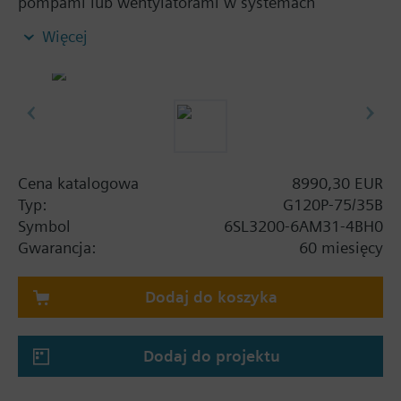
pompami lub wentylatorami w systemach
budynkowych. Zestaw zawiera: moduł mocy PM230
Więcej
oraz jednostkę sterującą CU230P-2 BT bez panelu
operatorskiego.
Informacje dodatkowe
Przy zastosowaniu panelu operatorskiego BOP-2 lub
pokrywy maskującej głębokość wzrasta o 5 mm, a z
IOP o 15 mm.
Cena katalogowa
8990,30 EUR
Typ:
G120P-75/35B
Symbol
6SL3200-6AM31-4BH0
Gwarancja:
60 miesięcy
Dodaj do koszyka
Dodaj do projektu