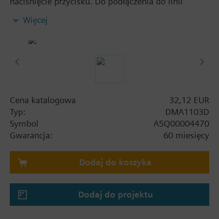
naciśnięcie przycisku. Do podłączenia do linii
kolektywnej/SynoLINE600. LED zawsze wskazuje
Więcej
stan pracy ręcznego ostrzegacza pożarowego.
Moduł elektroniki jest instalowany w obudowie
podczas uruchomienia.
W przypadku instalacji w obszarach zagrożonych
wybuchem, należy zastosować etykietę ‘unikać
wyładować elektrostatycznych’.
Cena katalogowa
32,12 EUR
Typ:
DMA1103D
Symbol
A5Q00004470
Gwarancja:
60 miesięcy
Dodaj do koszyka
Dodaj do projektu