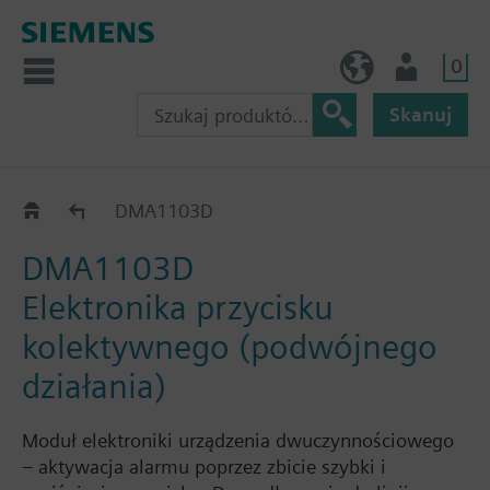
0
PL (pl)
Użytkownik
Skanuj
Konwencjonalne ROPy Ex
DMA1103D
DMA1103D
Elektronika przycisku
kolektywnego (podwójnego
działania)
Moduł elektroniki urządzenia dwuczynnościowego
– aktywacja alarmu poprzez zbicie szybki i