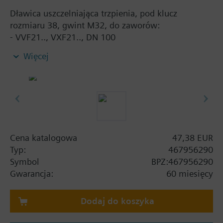
Dławica uszczelniająca trzpienia, pod klucz
rozmiaru 38, gwint M32, do zaworów:
- VVF21.., VXF21.., DN 100
- VVF22.., VXF22.., DN 100 od serii D od
Więcej
października 2015
- VVF31.., VXF31.., DN 100…150
- VVF32.., VXF32.., DN 100...150 od serii D od
października 2015
- VVF40.., VXF40.., DN 100…150
- VVF41.., VXF41.., DN 50…150
- VVF42.., VXF42.., DN 100...150 od serii D od
Cena katalogowa
47,38 EUR
października 2015
Typ:
467956290
- VVF42..K, DN 100...150 od serii B
Symbol
BPZ:467956290
- VVF43.., VXF43.., DN 65…150 (do czynników < -5
Gwarancja:
60 miesięcy
°C)
- VVF53.., VXF53.., DN 65…150 (do czynników < -5
Dodaj do koszyka
°C)
- VVF45.., DN 50…150