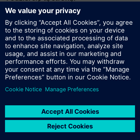
© Siemens Switzerland Ltd. 2020
Zakres produktów i ceny mogą się różnić w
innych krajach.
Polityka prywatności
Warunki użytkowania