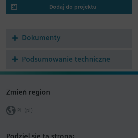
Dodaj do projektu
Przy stosowaniu zaworów V..F43.. i V..F53.. z
podgrzewaczem trzpienia i czynnikami o
temperaturze poniżej -5 °C, należy wymienić
standardową dławicę.
Dokumenty
Podsumowanie techniczne
Zmień region
PL (pl)
Podziel się tą stroną: