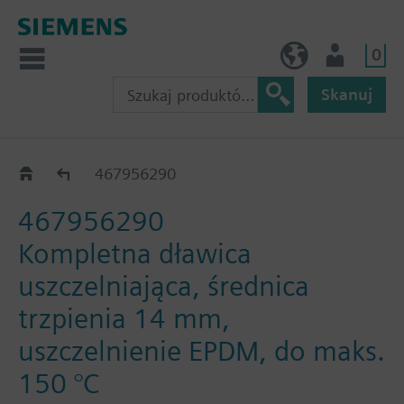
0
PL (pl)
Użytkownik
Skanuj
Akcesoria do VXF63..
467956290
467956290
Kompletna dławica
uszczelniająca, średnica
trzpienia 14 mm,
uszczelnienie EPDM, do maks.
150 °C