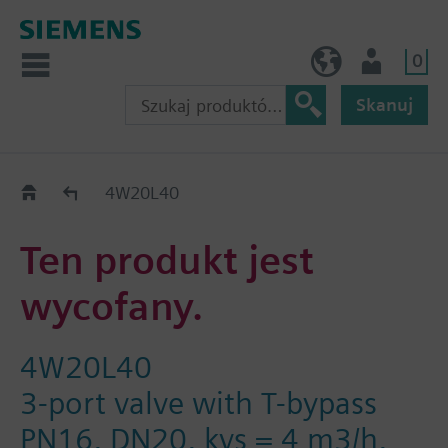
0
PL (pl)
Użytkownik
Skanuj
Old2New
4W20L40
Ten produkt jest
wycofany.
4W20L40
3-port valve with T-bypass
PN16, DN20, kvs = 4 m3/h,