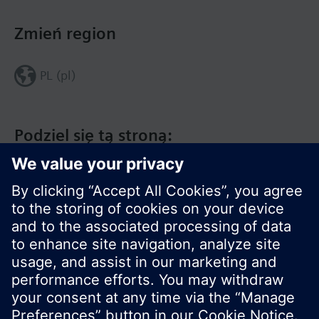
Zmień region
PL (pl)
Podziel się tą stroną:
© Siemens Switzerland Ltd. 2020