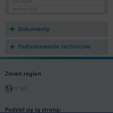
BACnet/IP
Modbus RTU
Dokumenty
Podsumowanie techniczne
Zmień region
PL (pl)
Podziel się tą stroną: