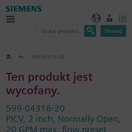
0
PL (pl)
Użytkownik
Skanuj
Old2New
599-04316-20
Ten produkt jest
wycofany.
599-04316-20
PICV, 2 inch, Normally Open,
20 GPM max. flow preset