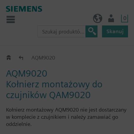
0
PL (pl)
Użytkownik
Skanuj
Akcesoria do QAM21.. i QAM21..1
AQM9020
AQM9020
Kołnierz montażowy do
czujników QAM9020
Kołnierz montażowy AQM9020 nie jest dostarczany
w komplecie z czujnikiem i należy zamawiać go
oddzielnie.