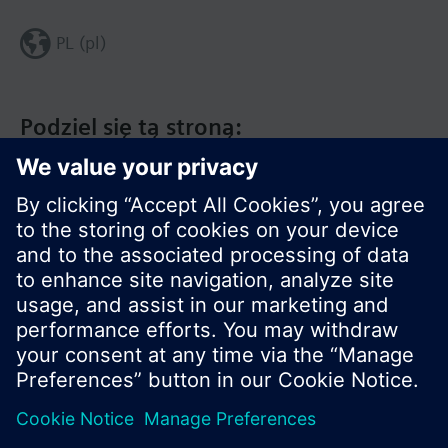
PL (pl)
Podziel się tą stroną:
© Siemens Switzerland Ltd. 2020
Zakres produktów i ceny mogą się różnić w
innych krajach.