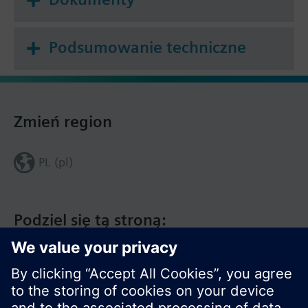
Podsumowanie techniczne
Zmień region
PL (pl)
Podziel się tą stroną: