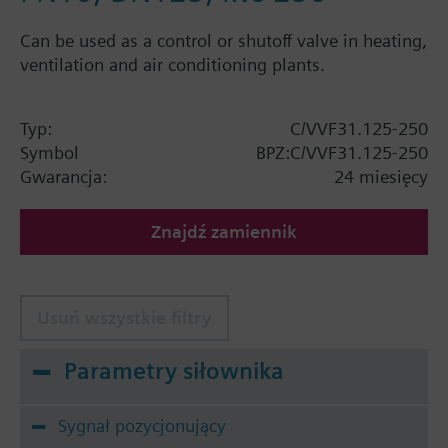
Can be used as a control or shutoff valve in heating,
ventilation and air conditioning plants.
Typ:
C/VVF31.125-250
Symbol
BPZ:C/VVF31.125-250
Gwarancja:
24 miesięcy
Znajdź zamiennik
Usuń wszystkie filtry
Parametry siłownika
Sygnał pozycjonujący