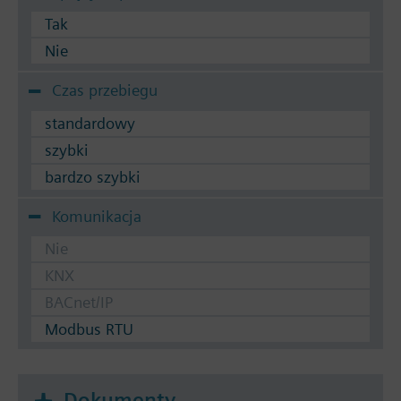
Tak
Nie
Czas przebiegu
standardowy
szybki
bardzo szybki
Komunikacja
Nie
KNX
BACnet/IP
Modbus RTU
Dokumenty