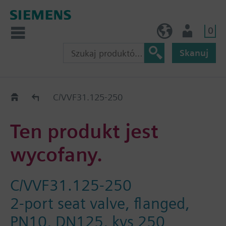
0
PL (pl)
Użytkownik
Skanuj
Old2New
C/VVF31.125-250
Ten produkt jest
wycofany.
C/VVF31.125-250
2-port seat valve, flanged,
PN10, DN125, kvs 250