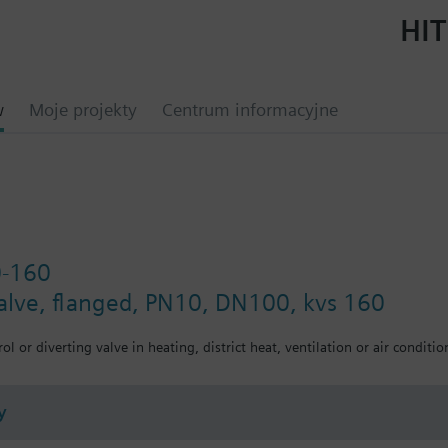
HIT
w
Moje projekty
Centrum informacyjne
0-160
valve, flanged, PN10, DN100, kvs 160
ol or diverting valve in heating, district heat, ventilation or air conditio
y