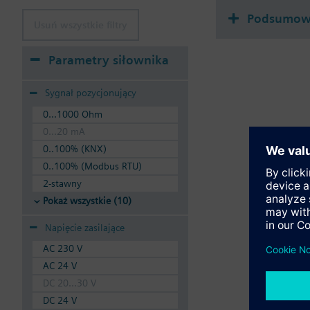
Podsumowa
Usuń wszystkie filtry
Parametry siłownika
Sygnał pozycjonujący
0...1000 Ohm
0...20 mA
0..100% (KNX)
0..100% (Modbus RTU)
2-stawny
Pokaż wszystkie (10)
Napięcie zasilające
AC 230 V
AC 24 V
DC 20...30 V
DC 24 V