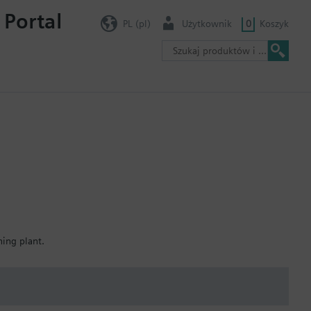
 Portal
PL (pl)
Użytkownik
0
Koszyk
ning plant.