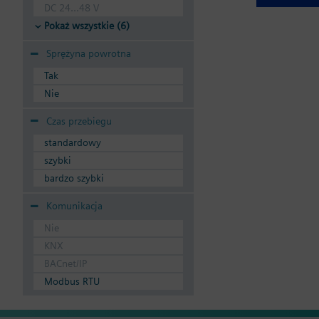
DC 24...48 V
Pokaż wszystkie (6)
Sprężyna powrotna
Tak
Nie
Czas przebiegu
standardowy
szybki
bardzo szybki
Komunikacja
Nie
KNX
BACnet/IP
Modbus RTU