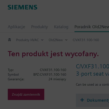
Aplikacje
Produkty
Katalog
Poradnik Old2Ne
Produkty HVAC
Old2New
C/VXF31.100-160
Ten produkt jest wycofany.
C/VXF31.10
Typ:
C/VXF31.100-160
3-port seat 
Symbol
BPZ:C/VXF31.100-160
Gwarancja:
24 miesięcy
Can be used as a contr
Znajdź zamiennik
Dokument