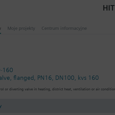
HIT
w
Moje projekty
Centrum informacyjne
0-160
valve, flanged, PN16, DN100, kvs 160
ol or diverting valve in heating, district heat, ventilation or air conditio
y