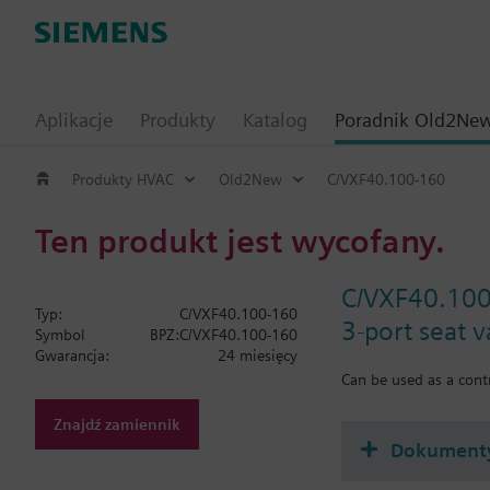
Aplikacje
Produkty
Katalog
Poradnik Old2Ne
Produkty HVAC
Old2New
C/VXF40.100-160
Ten produkt jest wycofany.
C/VXF40.10
Typ:
C/VXF40.100-160
3-port seat 
Symbol
BPZ:C/VXF40.100-160
Gwarancja:
24 miesięcy
Can be used as a contr
Znajdź zamiennik
Dokument