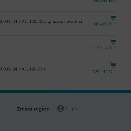
1800,49 EUR
1000 Ω, 24 V AC, 120/20 s, sprężyna powrotna
1494,80 EUR
1159,14 EUR
1000 Ω, 24 V AC, 120/20 s
1294,44 EUR
Zmień region
PL (pl)