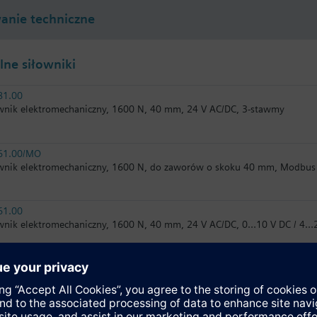
nie techniczne
ne siłowniki
81.00
wnik elektromechaniczny, 1600 N, 40 mm, 24 V AC/DC, 3-stawmy
61.00/MO
wnik elektromechaniczny, 1600 N, do zaworów o skoku 40 mm, Modbus
61.00
wnik elektromechaniczny, 1600 N, 40 mm, 24 V AC/DC, 0…10 V DC / 4
61.00/HR
wnik elektromechaniczny bez sprężyny powrotnej do zaworów regulacyj
 N, skok 40 mm, 24 V AC/DC, 0...10 V DC, 120 s, wysoka rodzielczość 