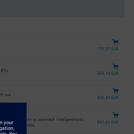
770,31 EUR
 RTU
688,10 EUR
…20 mA
835,49 EUR
nych stosowanych w zaworach inteligentnych,
842,63 EUR
powyżej 200 kroków