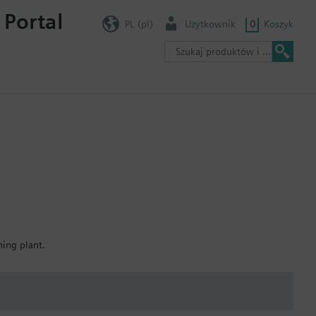
 Portal
PL (pl)
Użytkownik
0
Koszyk
ning plant.