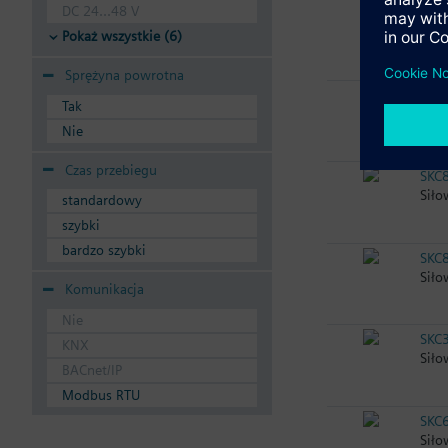
DC 24...48 V
SAV
Siło
Pokaż wszystkie (6)
Sprężyna powrotna
SKC
Tak
Siło
Nie
Czas przebiegu
SKC
Siło
standardowy
szybki
bardzo szybki
SKC
Siło
Komunikacja
Nie
SKC
KNX
Siło
BACnet/IP
Modbus RTU
SKC
Siło