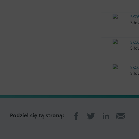
SKC
Siło
SKC
Siło
SKC
Siło
Podziel się tą stroną: