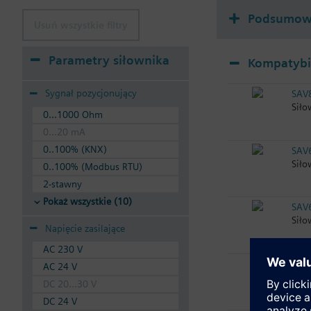
Podsumowa
Usuń wszystkie filtry
Parametry siłownika
Kompatybil
Sygnał pozycjonujący
SAV
Siło
0...1000 Ohm
0...20 mA
0..100% (KNX)
SAV
Siło
0..100% (Modbus RTU)
2-stawny
Pokaż wszystkie (10)
SAV
Siło
Napięcie zasilające
AC 230 V
SAV
AC 24 V
Siło
DC 20...30 V
1600
DC 24 V