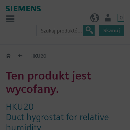
0
PL (pl)
Użytkownik
Skanuj
Old2New
HKU20
Ten produkt jest
wycofany.
HKU20
Duct hygrostat for relative
humidity