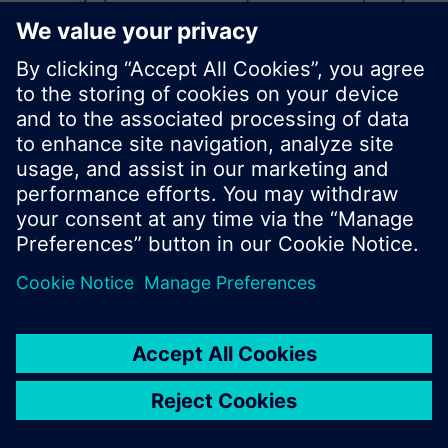
nowe wyszukiwanie lub przeglądać obszerną
ofertę produktową Siemens.
OK