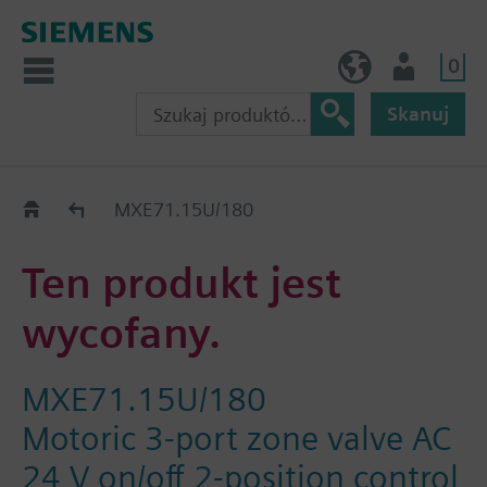
0
PL (pl)
Użytkownik
Skanuj
Old2New
MXE71.15U/180
Ten produkt jest
wycofany.
MXE71.15U/180
Motoric 3-port zone valve AC
24 V on/off 2-position control