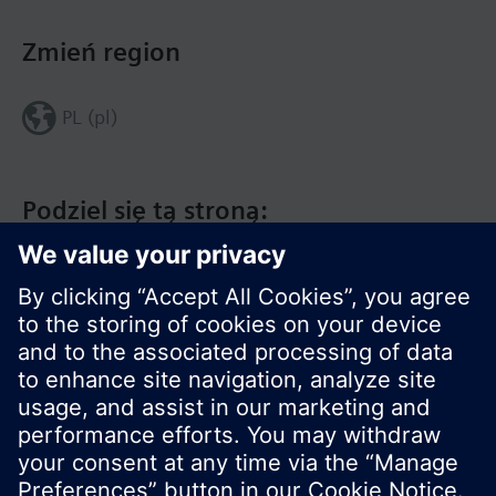
Zmień region
PL (pl)
Podziel się tą stroną:
© Siemens Switzerland Ltd. 2020