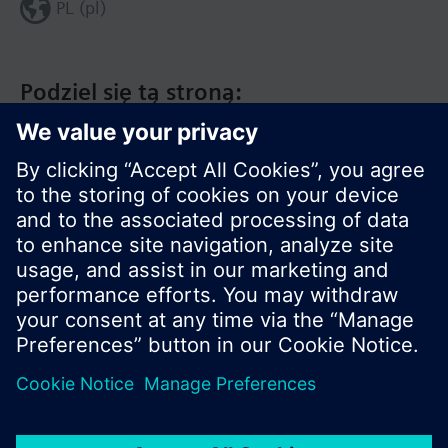
PL (pl)
Podziel się tą stroną:
© Siemens Switzerland Ltd. 2020
Zakres produktów i ceny mogą się różnić w
innych krajach.