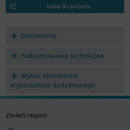
UWAGA!
Dodaj do projektu
Zawór może być stosowany wyłącznie jako
mieszający lub przelotowy - nigdy jako
rozdzielający.
Dokumenty
Podsumowanie techniczne
Wybór elementów
wyposażenia dodatkowego
Zmień region