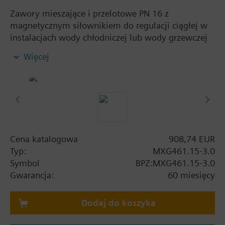
Zawory mieszające i przelotowe PN 16 z
magnetycznym siłownikiem do regulacji ciągłej w
instalacjach wody chłodniczej lub wody grzewczej
niskiej temperatury w obiegach zamkniętych.
Więcej
Regulacja położenia, sygnał zwrotny położenia,
sprężynowy mechanizm powrotny i sterowanie
ręczne.
Informacje dodatkowe
Gdy jest wykorzystywany jako zawór przelotowy,
króciec B należy zaślepić za pomocą akcesoriów
Cena katalogowa
908,74 EUR
(nakrętka, zaślepka, uszczelka) dostarczonych wraz
Typ:
MXG461.15-3.0
z zaworem.
Symbol
BPZ:MXG461.15-3.0
Zawory MXG461...P do czynników zawierających
Gwarancja:
60 miesięcy
oleje mineralne (karta katalogowa N4456)
Zawory MXF461.. posiadajązatwierdzenie UL
Dodaj do koszyka
Warning