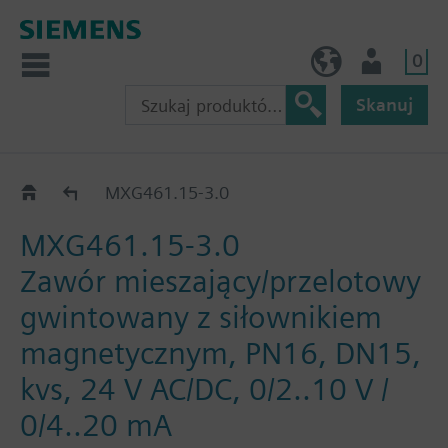
0
PL (pl)
Użytkownik
Skanuj
MXG461..
MXG461.15-3.0
MXG461.15-3.0
Zawór mieszający/przelotowy
gwintowany z siłownikiem
magnetycznym, PN16, DN15,
kvs, 24 V AC/DC, 0/2..10 V /
0/4..20 mA