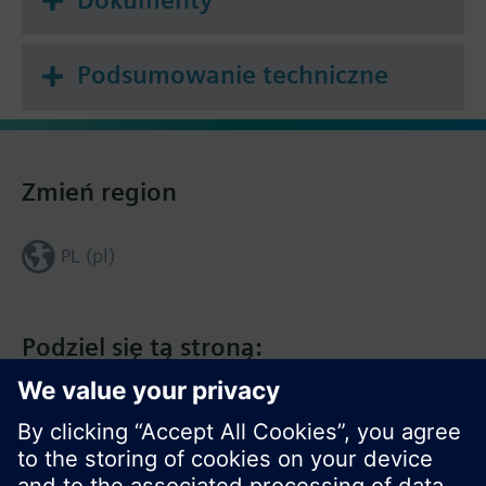
Podsumowanie techniczne
Zmień region
PL (pl)
Podziel się tą stroną: