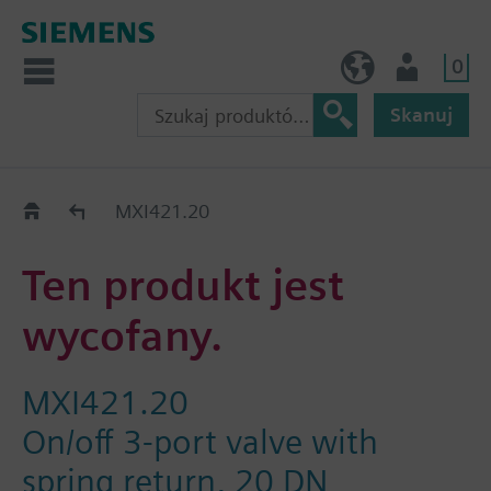
0
PL (pl)
Użytkownik
Skanuj
Old2New
MXI421.20
Ten produkt jest
wycofany.
MXI421.20
On/off 3-port valve with
spring return, 20 DN