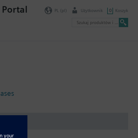
 Portal
PL (pl)
Użytkownik
0
Koszyk
gases