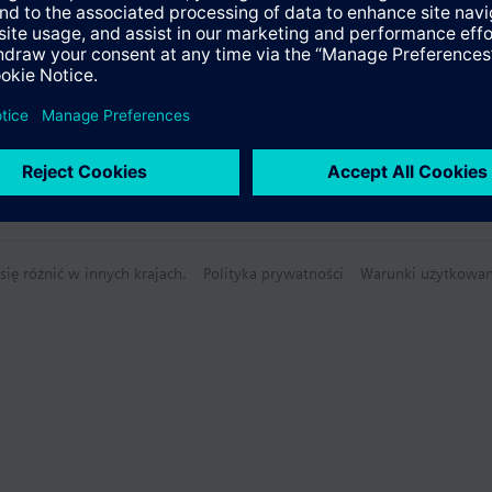
ię różnić w innych krajach.
Polityka prywatności
Warunki użytkowan