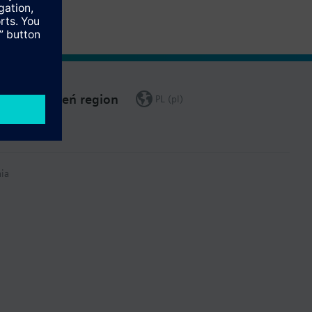
Zmień region
PL (pl)
ia