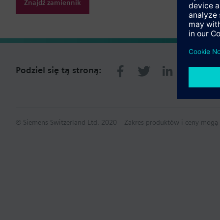
Znajdź zamiennik
Podziel się tą stroną:
© Siemens Switzerland Ltd. 2020
Zakres produktów i ceny mogą s