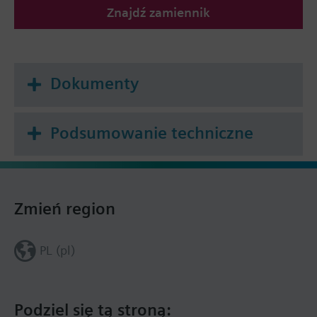
Znajdź zamiennik
Dokumenty
Podsumowanie techniczne
Zmień region
PL (pl)
Podziel się tą stroną: