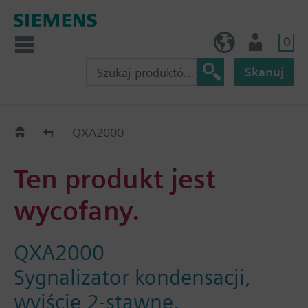
0
PL (pl)
Użytkownik
Skanuj
Old2New
QXA2000
Ten produkt jest
wycofany.
QXA2000
Sygnalizator kondensacji,
wyjście 2-stawne,