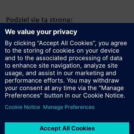
Podziel się tą stroną:
© Siemens Switzerland Ltd. 2020
Zakres produktów i ceny mogą się różnić w
innych krajach.
Polityka prywatności