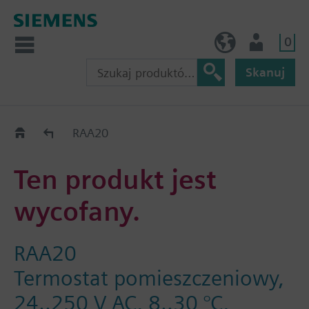
0
PL (pl)
Użytkownik
Skanuj
Old2New
RAA20
Ten produkt jest
wycofany.
RAA20
Termostat pomieszczeniowy,
24..250 V AC, 8..30 °C,