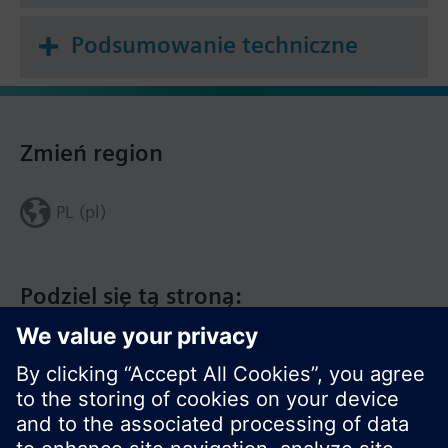
Podsumowanie techniczne
Zmień region
PL (pl)
Podziel się tą stroną: