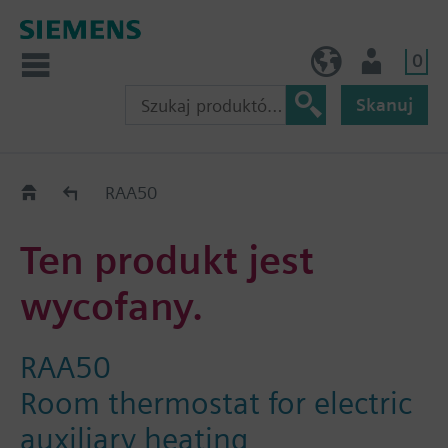
0
PL (pl)
Użytkownik
Skanuj
Old2New
RAA50
Ten produkt jest
wycofany.
RAA50
Room thermostat for electric
auxiliary heating