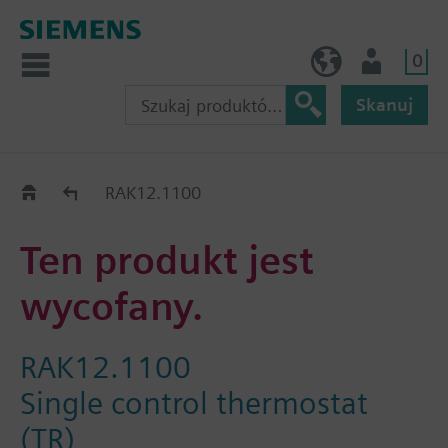
0
PL (pl)
Użytkownik
Skanuj
Old2New
RAK12.1100
Ten produkt jest
wycofany.
RAK12.1100
Single control thermostat
(TR)