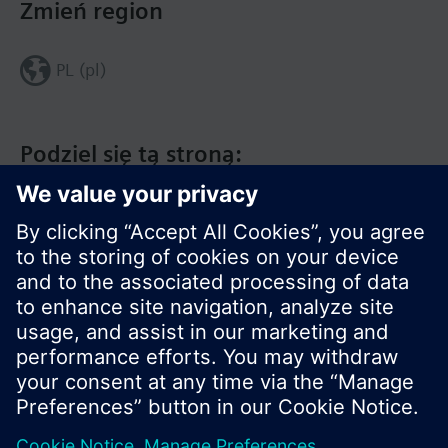
Zmień region
PL (pl)
Podziel się tą stroną:
© Siemens Switzerland Ltd. 2020
Zakres produktów i ceny mogą się różnić w