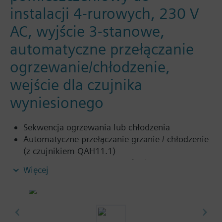
instalacji 4-rurowych, 230 V
AC, wyjście 3-stanowe,
automatyczne przełączanie
ogrzewanie/chłodzenie,
wejście dla czujnika
wyniesionego
Sekwencja ogrzewania lub chłodzenia
Automatyczne przełączanie grzanie / chłodzenie
(z czujnikiem QAH11.1)
Stały zakres proporcjonalności (4 K ogrzewanie,
Więcej
2 K chłodzenie)
Sygnał wyjściowy 3-stawny