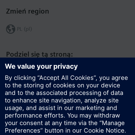
Zmień region
PL (pl)
Podziel się tą stroną:
© Siemens Switzerland Ltd. 2020