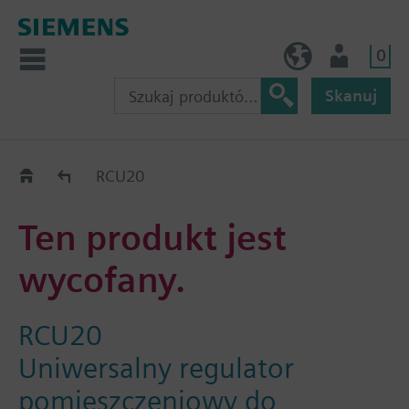
0
PL (pl)
Użytkownik
Skanuj
Old2New
RCU20
Ten produkt jest
wycofany.
RCU20
Uniwersalny regulator
pomieszczeniowy do