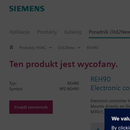
Aplikacje
Produkty
Katalog
Poradnik Old2Ne
Produkty HVAC
Old2New
REH90
Ten produkt jest wycofany.
REH90
Typ:
REH90
Electronic co
Symbol
BPZ:REH90
Electronic controller
Mounts directly on Si
Znajdź zamiennik
M30x1,5, Honeywell-B