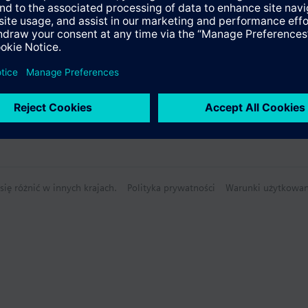
y
nie techniczne
ię różnić w innych krajach.
Polityka prywatności
Warunki użytkowan