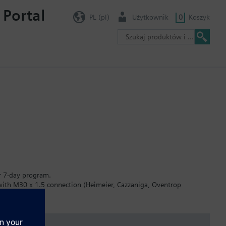
 Portal
PL (pl)
Użytkownik
0
Koszyk
or 7-day program.
 with M30 x 1.5 connection (Heimeier, Cazzaniga, Oventrop