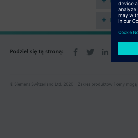
Dokument
Podsumowa
Podziel się tą stroną:
© Siemens Switzerland Ltd. 2020
Zakres produktów i ceny mogą s