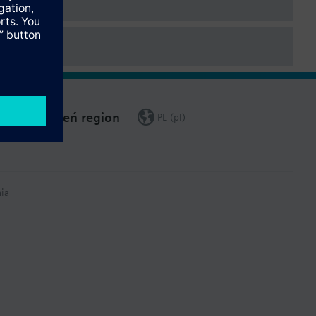
Zmień region
PL (pl)
ia