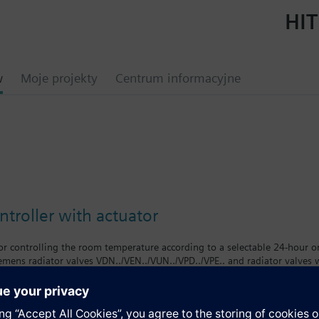
HIT
w
Moje projekty
Centrum informacyjne
ntroller with actuator
 for controlling the room temperature according to a selectable 24-hour 
emens radiator valves VDN../VEN../VUN../VPD../VPE.. and radiator valves
raukmann, MNG, TA-Typ TBV-C, Junkers).