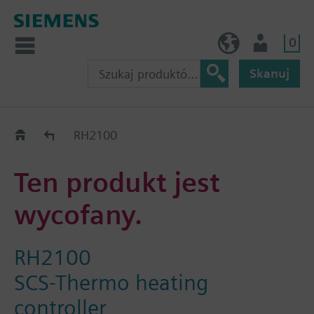
0
PL (pl)
Użytkownik
Skanuj
Old2New
RH2100
Ten produkt jest
wycofany.
RH2100
SCS-Thermo heating
controller