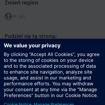
Zmień region
PL (pl)
Podziel się tą stroną:
© Siemens Switzerland Ltd. 2020
Zakres produktów i ceny mogą się różnić w