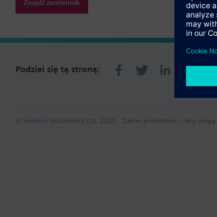
Znajdź zamiennik
Podziel się tą stroną:
© Siemens Switzerland Ltd. 2020
Zakres produktów i ceny mogą s