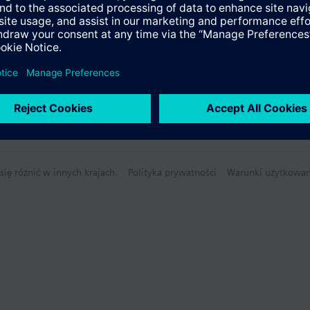
ię różnić w innych krajach.
Polityka prywatności
Warunki użytkowan