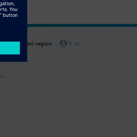
Zmień region
PL (pl)
ia